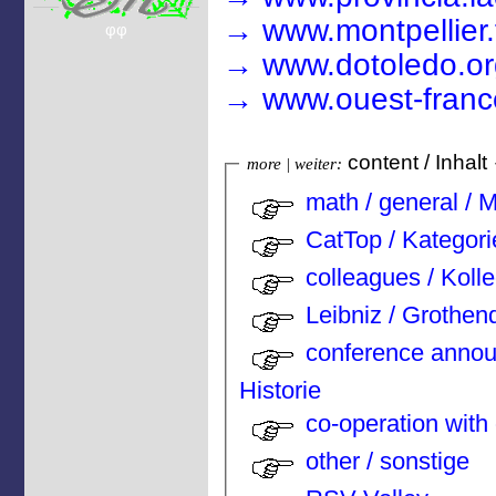
→ www.montpellier.fr
φφ
→ www.dotoledo.org/
→ www.ouest-france
content / Inhalt
more | weiter:
math / general / 
CatTop / Kategori
colleagues / Koll
Leibniz / Grothen
conference annou
Historie
co-operation with
other / sonstige