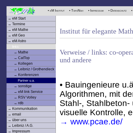
• eM Institut
• TopoNavi
• Impressum
• Datenschutz
•
→ eM Start
→ Termine
Institut für elegante Mat
→ eM Mathe
→ eM Geo
→ eM Astro
links:
Verweise / links: co-ope
→ Mathe
→ CatTop
und andere
→ Kollegen
→ Leibniz / Grothendieck
→ Konferenzen
Partner u.a.
• Bauingenieure u.ä
→ sonstige
Algorithmen, mit d
→ eM link Service
→ RSV Volley
Stahl-, Stahlbeton
→ rdb
→ Kommunikation
visuelle Kontrolle, 
→ email
→ www.pcae.de/
→ über uns
→ Leibniz / A.G.
→ Impressum