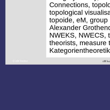
Connections, topolo
topological visualis
topoide, eM, group 
Alexander Grothen
NWEKS, NWECS, topo
theorists, measure t
Kategorientheoretik
© eM Institut
eM Ins