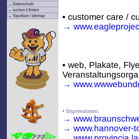
→ Datenschutz
→ suchen ξ finden
• customer care / cu
→ TopoNavi / sitemap
→ www.eagleproject
• web, Plakate, Flye
Veranstaltungsorgan
→ www.wwwebundd
• Impressionen:
→ www.braunschwe
→ www.hannover-tou
→ www.provincia.laqu